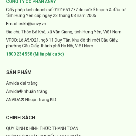
CÔNG TY CỔ PHẦN ANVY
Giấy phép kinh doanh số 0101651777 do sở kế hoạch & đầu tư
tỉnh Hưng Yên cấp ngày 23 tháng 03 năm 2005
Email: cskh@anvy.vn
Địa chỉ: Thôn Bá Khê, xã Văn Giang, tỉnh Hưng Yên, Việt Nam
VPDD: Lô A5/D21, ngõ 11 Duy Tân, khu đô thị mới Cầu Giấy,
phường Cầu Giấy, thành phố Hà Nội, Việt Nam
1800 234 558 (Miễn phí cước)
SẢN PHẨM
Anvida đại tràng
Anvida® nhuận tràng
ANVIDA® Nhuận tràng KID
CHÍNH SÁCH
QUY ĐỊNH & HÌNH THỨC THANH TOÁN