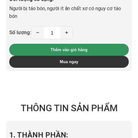
Người bị táo bón, người ít ăn chất xơ có nguy cơ táo
bón
Anvida®
−
+
Số lượng:
nhuận
tràng
số
Thêm vào giỏ hàng
lượng
Mua ngay
THÔNG TIN SẢN PHẨM
1. THÀNH PHẦN: