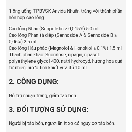
1 ống uống TPBVSK Anvida Nhuận tràng với thành phần
hỗn hợp cao lỏng
Cao lỏng Nhàu (Scopoletin ≥ 0,015%) 5.0 ml
Cao lỏng Phan tả diệp (Sennoside A & Sennoside B ≥
0,06%) 2.5 ml
Cao lỏng Hậu phác (Magnolol & Honokiol ≥ 0,1%) 1.5 ml
Thành phần khác: Sucralose, nipagin, nipasol,
polyethylene glycol 400, natri hydroxyd, hương hoa quả
tự nhiên, nước tinh khiết vừa đủ 10 ml.
2. CÔNG DỤNG:
Hỗ trợ nhuận tràng, giảm táo bón.
3. ĐỐI TƯỢNG SỬ DỤNG:
Người bị táo bón, người ăn ít xơ có nguy cơ táo bón.