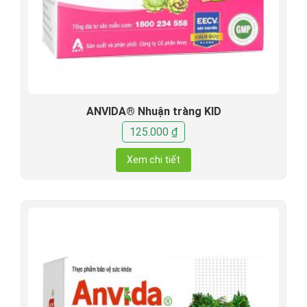
ANVIDA® Nhuận tràng KID
125.000
₫
Xem chi tiết