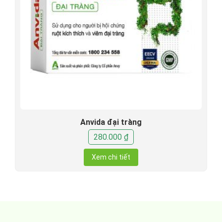
Anvida đại tràng
280.000
₫
Xem chi tiết