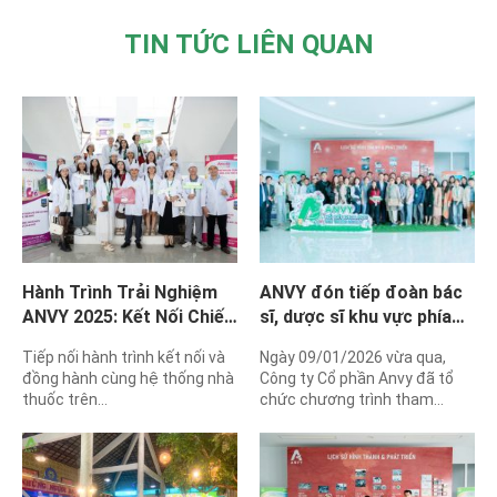
TIN TỨC LIÊN QUAN
Hành Trình Trải Nghiệm
ANVY đón tiếp đoàn bác
ANVY 2025: Kết Nối Chiến
sĩ, dược sĩ khu vực phía
Lược Cùng Nhà Thuốc Hải
nam trảo nghiệm công
Tiếp nối hành trình kết nối và
Ngày 09/01/2026 vừa qua,
Phòng
nghệ chiết xuất EECV
đồng hành cùng hệ thống nhà
Công ty Cổ phần Anvy đã tổ
hàng đầu Đông Nam Á
thuốc trên…
chức chương trình tham…