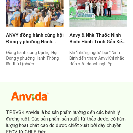
ANVY đồng hành cùng hội
Anvy & Nhà Thuốc Ninh
Đông y phường Hạnh
Bình: Hành Trình Gắn Kết
Thông – Lan tỏa giá trị y
Từ Trải Nghiệm Thực Tế
Đồng hành cùng Đại hội Hội
Khi “những người bạn” Ninh
dược cổ truyền trong
Đông y phường Hạnh Thông
Bình đến thăm Anvy Khi nhắc
chăm sóc sức khỏe cộng
lần thứ I (nhiệm…
đến một doanh nghiệp…
đồng
TPBVSK Anvida là bộ sản phẩm hướng đến các bệnh lý
đường ruột. Các sản phẩm sản xuất từ thảo dược, có hàm
lượng hoạt chất cao do được chiết xuất bởi dây chuyền
EECV từ CHLB Đức.